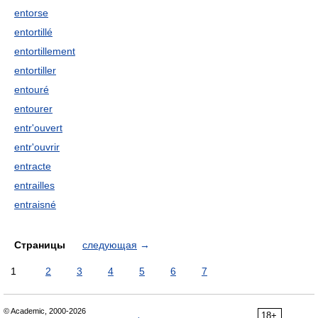
entorse
entortillé
entortillement
entortiller
entouré
entourer
entr'ouvert
entr'ouvrir
entracte
entrailles
entraisné
Страницы
следующая
→
1
2
3
4
5
6
7
© Academic, 2000-2026
18+